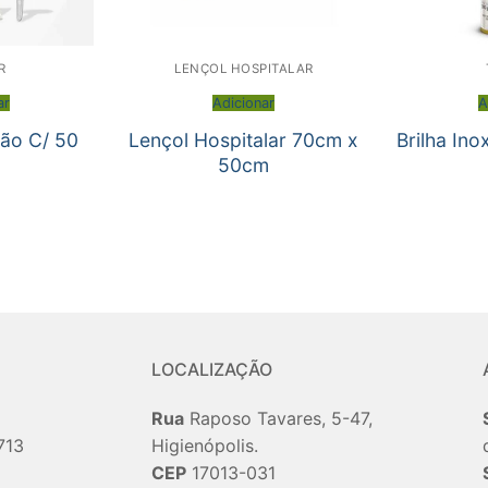
R
LENÇOL HOSPITALAR
ar
Adicionar
A
ção C/ 50
Lençol Hospitalar 70cm x
Brilha Ino
50cm
LOCALIZAÇÃO
Rua
Raposo Tavares, 5-47,
713
Higienópolis.
CEP
17013-031