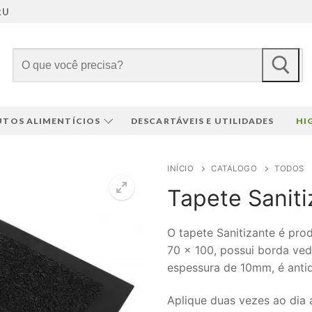
RU
Pesquisar
por:
TOS ALIMENTÍCIOS
DESCARTÁVEIS E UTILIDADES
HI
INÍCIO
CATALOGO
TODOS
Tapete Saniti
O tapete Sanitizante é pr
70 x 100, possui borda ve
espessura de 10mm, é anti
Aplique duas vezes ao dia 