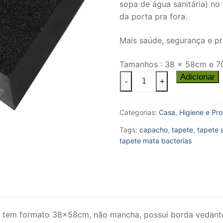
sopa de água sanitária) no 
da porta pra fora.
Mais saúde, segurança e pr
Tamanhos : 38 x 58cm e 7
Tapete
Adicionar
-
+
Sanitizante
-
Categorias:
Casa
,
Higiene e Pr
Kapazi
quantidade
Tags:
capacho
,
tapete
,
tapete 
tapete mata bacterias
C), tem formato 38x58cm, não mancha, possui borda vedant