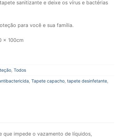
tapete sanitizante e deixe os vírus e bactérias
oteção para você e sua família.
0 x 100cm
oteção
,
Todos
antibactericida
,
Tapete capacho
,
tapete desinfetante
,
e que impede o vazamento de líquidos,