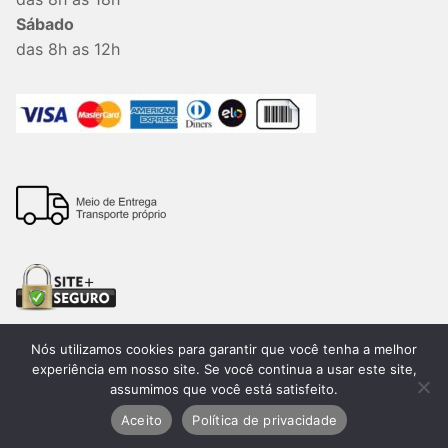
Sábado
das 8h as 12h
Nós utilizamos cookies para garantir que você tenha a melhor
experiência em nosso site. Se você continua a usar este site,
assumimos que você está satisfeito.
Todos os direitos reservados. 2026®. Lemon Bauru –
CNPJ:15.205.424/0001-60. Desenvolvido por
Aceito
Política de privacidade