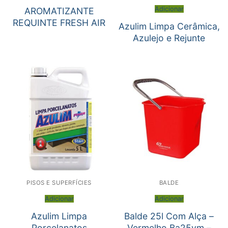
Adicionar
AROMATIZANTE
REQUINTE FRESH AIR
Azulim Limpa Cerâmica,
Azulejo e Rejunte
PISOS E SUPERFÍCIES
BALDE
Adicionar
Adicionar
Azulim Limpa
Balde 25l Com Alça –
Porcelanatos
Vermelho Ba25vm –