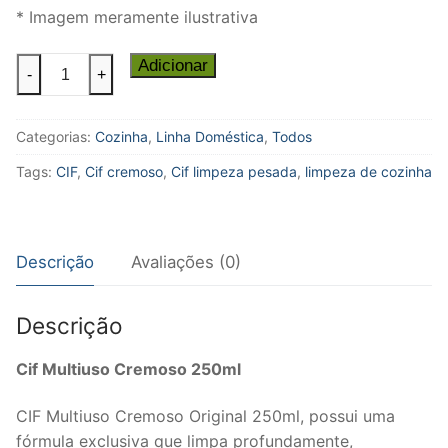
* Imagem meramente ilustrativa
Cif
Adicionar
-
+
Multiuso
Cremoso
Categorias:
Cozinha
,
Linha Doméstica
,
Todos
250ml
quantidade
Tags:
CIF
,
Cif cremoso
,
Cif limpeza pesada
,
limpeza de cozinha
Descrição
Avaliações (0)
Descrição
Cif Multiuso Cremoso 250ml
CIF Multiuso Cremoso Original 250ml, possui uma
fórmula exclusiva que limpa profundamente,