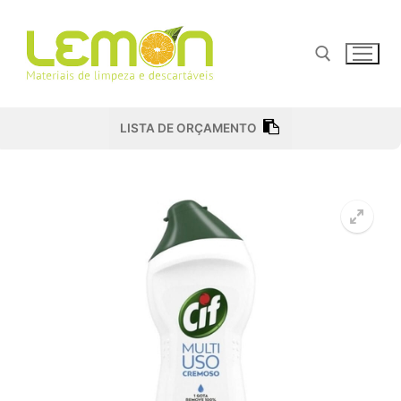
Pular
para
o
conteúdo
Pesquisar por:
LISTA DE ORÇAMENTO