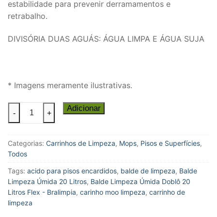
estabilidade para prevenir derramamentos e
retrabalho.
DIVISÓRIA DUAS AGUÁS: ÁGUA LIMPA E ÁGUA SUJA
* Imagens meramente ilustrativas.
Balde
Adicionar
-
+
Limpeza
Úmida
Categorias:
Carrinhos de Limpeza
,
Mops
,
Pisos e Superfícies
,
Doblô
Todos
20
Litros
Tags:
acido para pisos encardidos
,
balde de limpeza
,
Balde
Flex
Limpeza Úmida 20 Litros
,
Balde Limpeza Úmida Doblô 20
-
Litros Flex - Bralimpia
,
carinho moo limpeza
,
carrinho de
limpeza
Bralimpia
quantidade