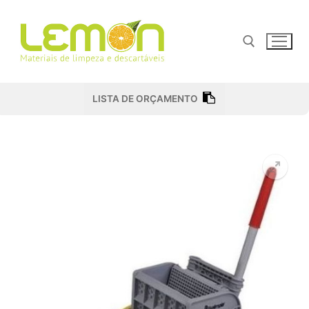
Pular
para
o
conteúdo
Pesquisar por:
LISTA DE ORÇAMENTO