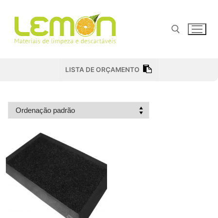
Pular
para
o
conteúdo
Pesquisar por:
LISTA DE ORÇAMENTO