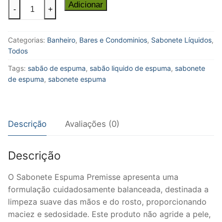
O
Adicionar
-
+
Sabonete
Espuma
Categorias:
Banheiro
,
Bares e Condominios
,
Sabonete Líquidos
,
Premisse
Todos
-
700
Tags:
sabão de espuma
,
sabão liquido de espuma
,
sabonete
ml
de espuma
,
sabonete espuma
/
5L
quantidade
Descrição
Avaliações (0)
Descrição
O Sabonete Espuma Premisse apresenta uma
formulação cuidadosamente balanceada, destinada a
limpeza suave das mãos e do rosto, proporcionando
maciez e sedosidade. Este produto não agride a pele,