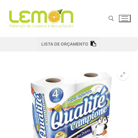
Pular
para
o
conteúdo
Pesquisar por:
LISTA DE ORÇAMENTO