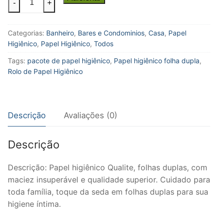
-
+
Higiênico
Qualité
Categorias:
Banheiro
,
Bares e Condominios
,
Casa
,
Papel
Folha
Higiênico
,
Papel Higiênico
,
Todos
Dupla
4x30m
Tags:
pacote de papel higiênico
,
Papel higiênico folha dupla
,
quantidade
Rolo de Papel Higiênico
Descrição
Avaliações (0)
Descrição
Descrição: Papel higiênico Qualite, folhas duplas, com
maciez insuperável e qualidade superior. Cuidado para
toda família, toque da seda em folhas duplas para sua
higiene íntima.