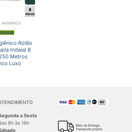
L HIGIÊNICO
dicionar
giênico Rolão
pla Indaial 8
 250 Metros
nco Luxo
ATENDIMENTO
Segunda a Sexta
das 8h às 18h
Sábado