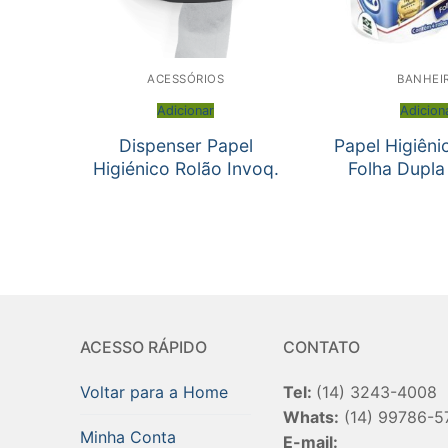
ACESSÓRIOS
BANHEI
Adicionar
Adicion
Dispenser Papel
Papel Higiêni
Higiénico Rolão Invoq.
Folha Dupl
ACESSO RÁPIDO
CONTATO
Voltar para a Home
Tel:
(14) 3243-4008
Whats:
(14) 99786-5
Minha Conta
E-mail: