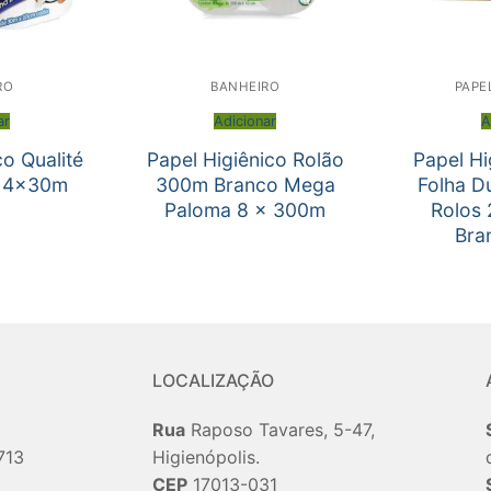
RO
BANHEIRO
PAPE
ar
Adicionar
A
co Qualité
Papel Higiênico Rolão
Papel Hi
a 4x30m
300m Branco Mega
Folha Du
Paloma 8 x 300m
Rolos
Bra
LOCALIZAÇÃO
Rua
Raposo Tavares, 5-47,
713
Higienópolis.
CEP
17013-031