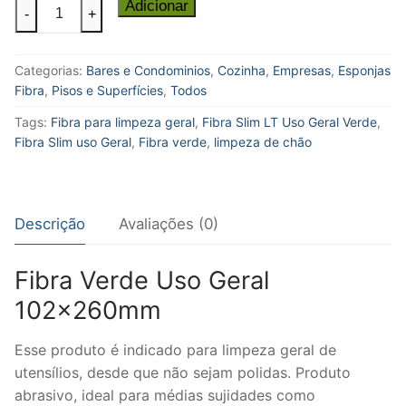
Fibra
Adicionar
-
+
Slim
LT
Categorias:
Bares e Condominios
,
Cozinha
,
Empresas
,
Esponjas
Uso
Fibra
,
Pisos e Superfícies
,
Todos
Geral
Verde
Tags:
Fibra para limpeza geral
,
Fibra Slim LT Uso Geral Verde
,
102x260mm
Fibra Slim uso Geral
,
Fibra verde
,
limpeza de chão
Pct/10
quantidade
Descrição
Avaliações (0)
Fibra Verde Uso Geral
102x260mm
Esse produto é indicado para limpeza geral de
utensílios, desde que não sejam polidas. Produto
abrasivo, ideal para médias sujidades como