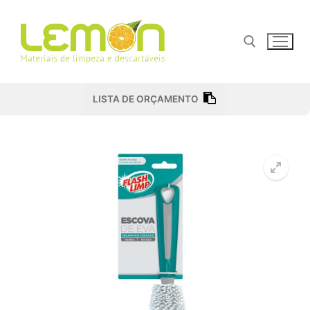
Pular
para
o
conteúdo
Pesquisar por:
LISTA DE ORÇAMENTO