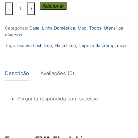
Escova
Adicionar
-
+
EVA
para
Categorias:
Casa
,
Linha Doméstica
,
Mop
,
Todos
,
Utensílios
Taças
diversos
e
Copos
Tags:
escova flash limp
,
Flash Limp
,
limpeza flash limp
,
mop
Altos
Flash
Limp
Descrição
Avaliações (0)
quantidade
Pergunta respondida com sucesso