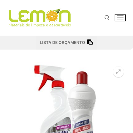
Pular
para
o
conteúdo
Pesquisar por:
LISTA DE ORÇAMENTO