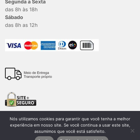
Segunda a Sexta
das 8h às 18h
Sábado
das 8h as 12h
Nós utilizamos cookies para garantir que você tenha a melhor
experiência em nosso site. Se você continua a usar este site,
assumimos que você está satisfeito.
Todos os direitos reservados. 2026®. Lemon Bauru –
CNPJ:15.205.424/0001-60. Desenvolvido por