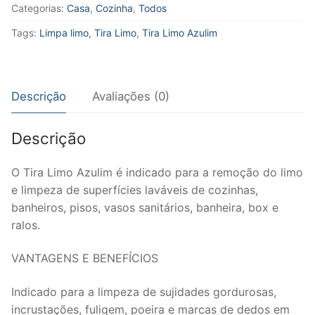
Categorias:
Casa
,
Cozinha
,
Todos
550
ml
Tags:
Limpa limo
,
Tira Limo
,
Tira Limo Azulim
-
Start
quantidade
Descrição
Avaliações (0)
Descrição
O Tira Limo Azulim é indicado para a remoção do limo
e limpeza de superfícies laváveis de cozinhas,
banheiros, pisos, vasos sanitários, banheira, box e
ralos.
VANTAGENS E BENEFÍCIOS
Indicado para a limpeza de sujidades gordurosas,
incrustações, fuligem, poeira e marcas de dedos em