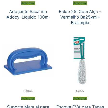
Adicionar
Adicionar
Adoçante Sacarina
Balde 25l Com Alça –
Adocyl Líquido 100ml
Vermelho Ba25vm –
Bralimpia
TODOS
CASA
Adicionar
Adicionar
Suporte Manual para
Escova EVA para Taças