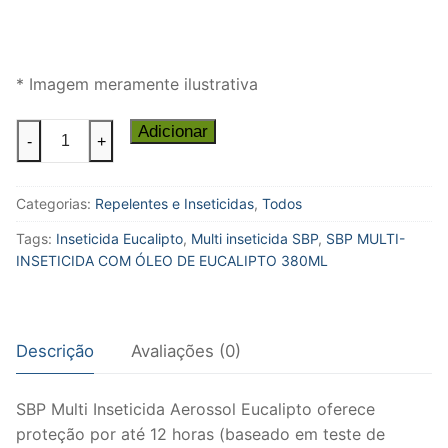
* Imagem meramente ilustrativa
SBP
Adicionar
-
+
MULTI-
INSETICIDA
Categorias:
Repelentes e Inseticidas
,
Todos
COM
ÓLEO
Tags:
Inseticida Eucalipto
,
Multi inseticida SBP
,
SBP MULTI-
DE
INSETICIDA COM ÓLEO DE EUCALIPTO 380ML
EUCALIPTO
380ML
quantidade
Descrição
Avaliações (0)
SBP Multi Inseticida Aerossol Eucalipto oferece
proteção por até 12 horas (baseado em teste de