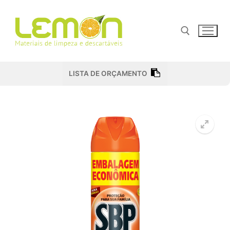
Pular
para
o
conteúdo
Pesquisar por:
LISTA DE ORÇAMENTO