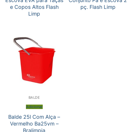
Escova EVA para Taças
Conjunto Pá e Escova 2
e Copos Altos Flash
pç. Flash Limp
Limp
BALDE
Adicionar
Balde 25l Com Alça –
Vermelho Ba25vm –
Bralimpia