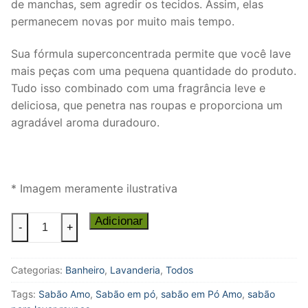
de manchas, sem agredir os tecidos. Assim, elas
permanecem novas por muito mais tempo.
Sua fórmula superconcentrada permite que você lave
mais peças com uma pequena quantidade do produto.
Tudo isso combinado com uma fragrância leve e
deliciosa, que penetra nas roupas e proporciona um
agradável aroma duradouro.
* Imagem meramente ilustrativa
Sabão
Adicionar
-
+
em
pó
Categorias:
Banheiro
,
Lavanderia
,
Todos
Omo
Lavagem
Tags:
Sabão Amo
,
Sabão em pó
,
sabão em Pó Amo
,
sabão
Perfeita