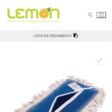
Pular
para
o
conteúdo
Pesquisar por:
LISTA DE ORÇAMENTO