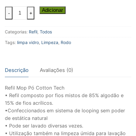
Refil
Adicionar
-
+
Mop
Pó
Categorias:
Refil
,
Todos
Parede
quantidade
Tags:
limpa vidro
,
Limpeza
,
Rodo
Descrição
Avaliações (0)
Refil Mop Pó Cotton Tech
• Refil composto por fios mistos de 85% algodão e
15% de fios acrílicos.
•Confeccionados em sistema de looping sem poder
de estática natural
• Pode ser lavado diversas vezes.
• Utilização também na limpeza úmida para lavação