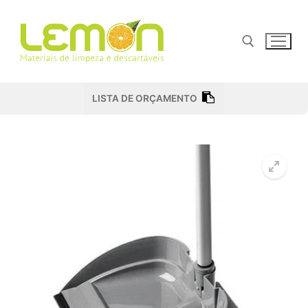
Pular
para
o
conteúdo
Pesquisar por:
LISTA DE ORÇAMENTO