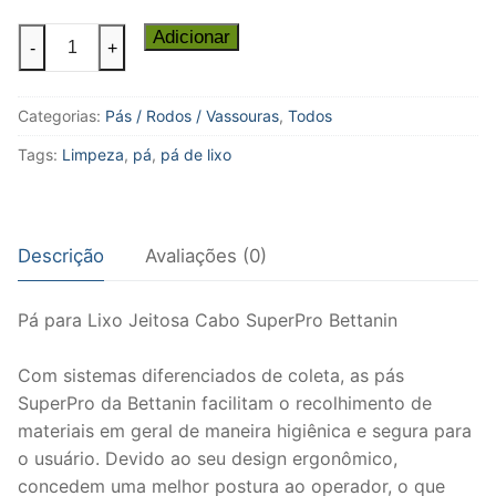
Pá
Adicionar
-
+
para
Lixo
Categorias:
Pás / Rodos / Vassouras
,
Todos
quantidade
Tags:
Limpeza
,
pá
,
pá de lixo
Descrição
Avaliações (0)
Pá para Lixo Jeitosa Cabo SuperPro Bettanin
Com sistemas diferenciados de coleta, as pás
SuperPro da Bettanin facilitam o recolhimento de
materiais em geral de maneira higiênica e segura para
o usuário. Devido ao seu design ergonômico,
concedem uma melhor postura ao operador, o que