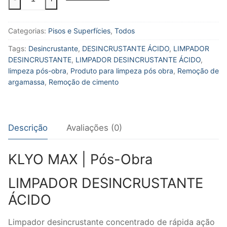
MAX
|
Categorias:
Pisos e Superfícies
,
Todos
Pós-
Obra
Tags:
Desincrustante
,
DESINCRUSTANTE ÁCIDO
,
LIMPADOR
LIMPADOR
DESINCRUSTANTE
,
LIMPADOR DESINCRUSTANTE ÁCIDO
,
DESINCRUSTANTE
limpeza pós-obra
,
Produto para limpeza pós obra
,
Remoção de
ÁCIDO
argamassa
,
Remoção de cimento
quantidade
Descrição
Avaliações (0)
KLYO MAX | Pós-Obra
LIMPADOR DESINCRUSTANTE
ÁCIDO
Limpador desincrustante concentrado de rápida ação