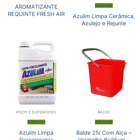
Adicionar
AROMATIZANTE
REQUINTE FRESH AIR
Azulim Limpa Cerâmica,
Azulejo e Rejunte
PISOS E SUPERFÍCIES
BALDE
Adicionar
Adicionar
Azulim Limpa
Balde 25l Com Alça –
Porcelanatos
Vermelho Ba25vm –