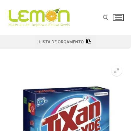
Pular
para
o
conteúdo
Pesquisar por:
LISTA DE ORÇAMENTO