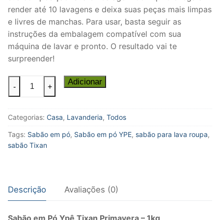
render até 10 lavagens e deixa suas peças mais limpas
e livres de manchas. Para usar, basta seguir as
instruções da embalagem compatível com sua
máquina de lavar e pronto. O resultado vai te
surpreender!
Sabão
Adicionar
-
+
em
Pó
Categorias:
Casa
,
Lavanderia
,
Todos
Lava
Roupas-
Tags:
Sabão em pó
,
Sabão em pó YPE
,
sabão para lava roupa
,
Tixan
sabão Tixan
Ypê
Primavera
-1kg
Descrição
Avaliações (0)
quantidade
Sabão em Pó Ypê Tixan Primavera – 1kg