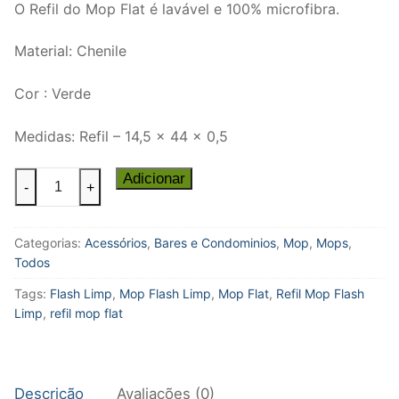
O Refil do Mop Flat é lavável e 100% microfibra.
Material: Chenile
Cor : Verde
Medidas: Refil – 14,5 x 44 x 0,5
Refil
Adicionar
-
+
do
Mop
Categorias:
Acessórios
,
Bares e Condominios
,
Mop
,
Mops
,
Flat
Todos
-
Flash
Tags:
Flash Limp
,
Mop Flash Limp
,
Mop Flat
,
Refil Mop Flash
Limp
Limp
,
refil mop flat
quantidade
Descrição
Avaliações (0)