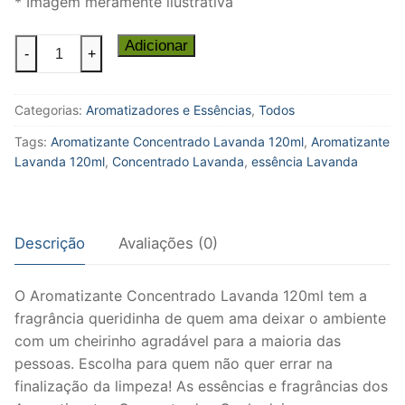
* Imagem meramente ilustrativa
O
Adicionar
-
+
Aromatizante
Concentrado
Categorias:
Aromatizadores e Essências
,
Todos
Lavanda
120ml
Tags:
Aromatizante Concentrado Lavanda 120ml
,
Aromatizante
quantidade
Lavanda 120ml
,
Concentrado Lavanda
,
essência Lavanda
Descrição
Avaliações (0)
O Aromatizante Concentrado Lavanda 120ml tem a
fragrância queridinha de quem ama deixar o ambiente
com um cheirinho agradável para a maioria das
pessoas. Escolha para quem não quer errar na
finalização da limpeza! As essências e fragrâncias dos