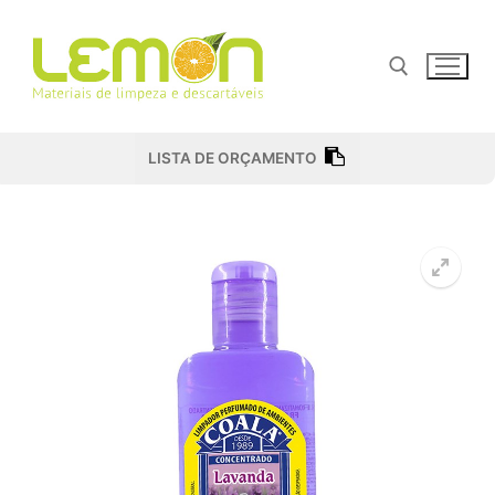
Pular
para
o
conteúdo
Pesquisar por:
LISTA DE ORÇAMENTO