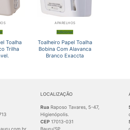
IOS
APARELHOS
ar
Adicionar
el Toalha
Toalheiro Papel Toalha
o Trilha
Bobina Com Alavanca
vel.
Branco Exaccta
LOCALIZAÇÃO
Rua
Raposo Tavares, 5-47,
713
Higienópolis.
CEP
17013-031
auru.com.br
Bauru/SP.