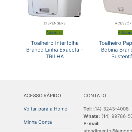
DISPENSERS
ACESSÓR
Adicionar
Adicion
Toalheiro Interfolha
Toalheiro Pap
Branco Linha Exaccta –
Bobina Branc
TRILHA
Sustentá
ACESSO RÁPIDO
CONTATO
Voltar para a Home
Tel:
(14) 3243-4008
Whats:
(14) 99786-5
Minha Conta
E-mail:
atendimento@lemonb