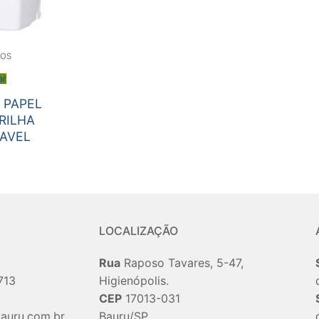
HOS
ar
 PAPEL
RILHA
AVEL
LOCALIZAÇÃO
Rua
Raposo Tavares, 5-47,
713
Higienópolis.
CEP
17013-031
auru.com.br
Bauru/SP.