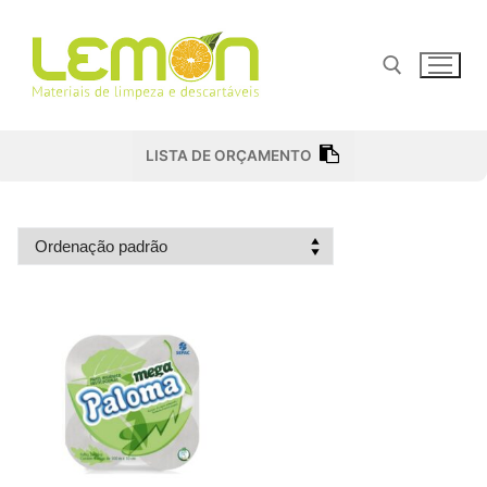
Pular
para
o
conteúdo
Pesquisar por:
LISTA DE ORÇAMENTO