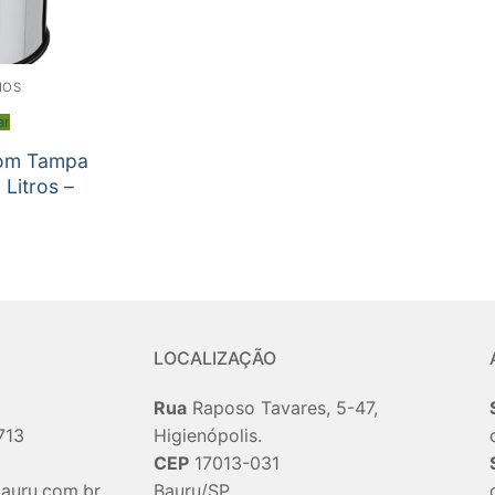
IOS
ar
com Tampa
 Litros –
o
LOCALIZAÇÃO
Rua
Raposo Tavares, 5-47,
713
Higienópolis.
CEP
17013-031
auru.com.br
Bauru/SP.