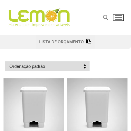
Pular
para
o
conteúdo
Pesquisar por:
LISTA DE ORÇAMENTO