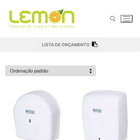
Pular
para
o
conteúdo
Pesquisar por:
LISTA DE ORÇAMENTO