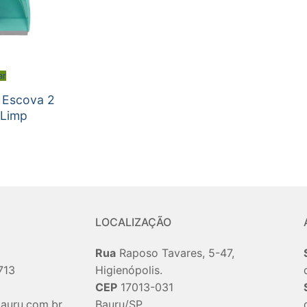
ar
 Escova 2
 Limp
LOCALIZAÇÃO
Rua
Raposo Tavares, 5-47,
713
Higienópolis.
CEP
17013-031
auru.com.br
Bauru/SP.