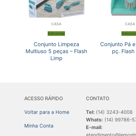
CASA
CASA
Adicionar
Adicion
Conjunto Limpeza
Conjunto Pá e
Multiuso 5 peças – Flash
pç. Flash
Limp
ACESSO RÁPIDO
CONTATO
Voltar para a Home
Tel:
(14) 3243-4008
Whats:
(14) 99786-5
Minha Conta
E-mail:
atendimento@lemonb