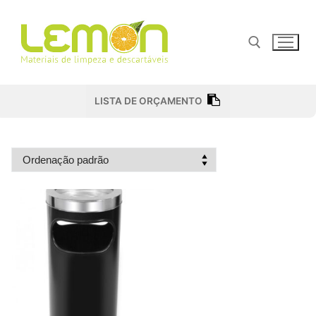
Pular
para
o
conteúdo
Pesquisar por:
LISTA DE ORÇAMENTO