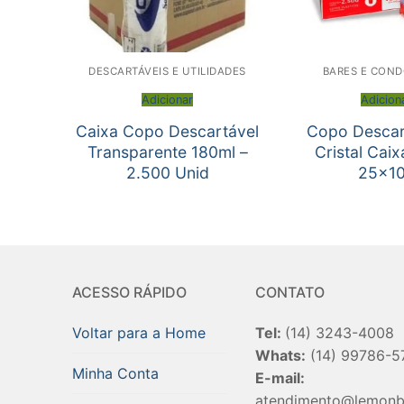
DESCARTÁVEIS E UTILIDADES
BARES E COND
Adicionar
Adicion
Caixa Copo Descartável
Copo Descar
Transparente 180ml –
Cristal Cai
2.500 Unid
25×1
ACESSO RÁPIDO
CONTATO
Voltar para a Home
Tel:
(14) 3243-4008
Whats:
(14) 99786-5
Minha Conta
E-mail:
atendimento@lemonb