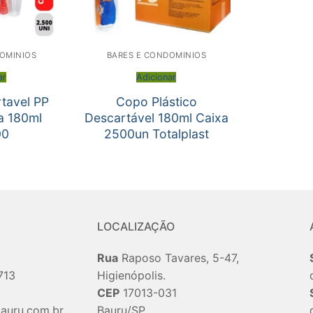
OMINIOS
BARES E CONDOMINIOS
ar
Adicionar
tavel PP
Copo Plástico
xa 180ml
Descartável 180ml Caixa
00
2500un Totalplast
LOCALIZAÇÃO
Rua
Raposo Tavares, 5-47,
713
Higienópolis.
CEP
17013-031
auru.com.br
Bauru/SP.